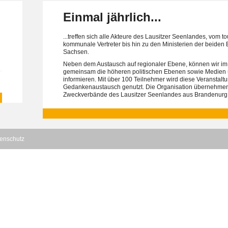
Einmal jährlich...
...treffen sich alle Akteure des Lausitzer Seenlandes, vom t
kommunale Vertreter bis hin zu den Ministerien der beide
Sachsen.
Neben dem Austausch auf regionaler Ebene, können wir im
gemeinsam die höheren politischen Ebenen sowie Medien ü
informieren. Mit über 100 Teilnehmer wird diese Veranstalt
Gedankenaustausch genutzt. Die Organisation übernehmen
Zweckverbände des Lausitzer Seenlandes aus Brandenurg
enschutz